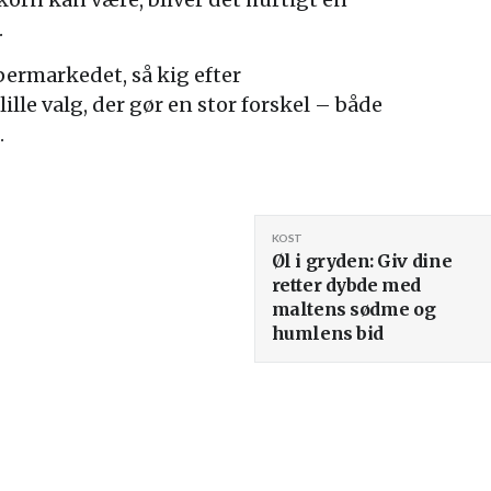
.
permarkedet, så kig efter
ille valg, der gør en stor forskel – både
.
KOST
Øl i gryden: Giv dine
retter dybde med
maltens sødme og
humlens bid