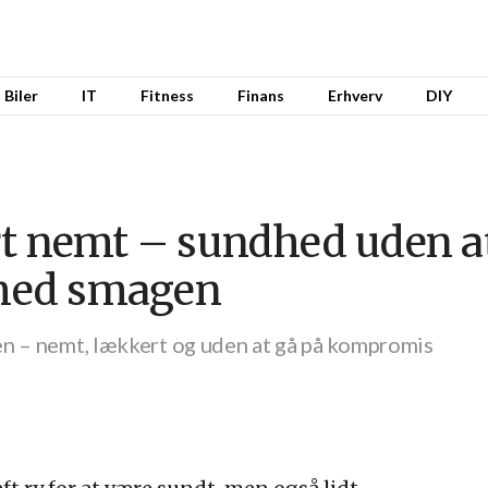
Biler
IT
Fitness
Finans
Erhverv
DIY
rt nemt – sundhed uden a
med smagen
en – nemt, lækkert og uden at gå på kompromis