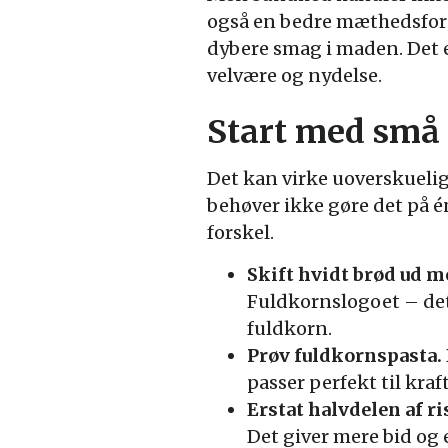
også en bedre mæthedsforn
dybere smag i maden. Det e
velvære og nydelse.
Start med små
Det kan virke uoverskueli
behøver ikke gøre det på é
forskel.
Skift hvidt brød ud 
Fuldkornslogoet – det
fuldkorn.
Prøv fuldkornspasta.
passer perfekt til kraf
Erstat halvdelen af r
Det giver mere bid og 