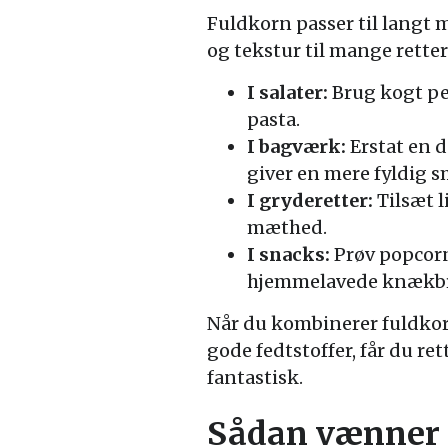
Fuldkorn passer til langt 
og tekstur til mange retter
I salater:
Brug kogt per
pasta.
I bagværk:
Erstat en 
giver en mere fyldig s
I gryderetter:
Tilsæt l
mæthed.
I snacks:
Prøv popcorn 
hjemmelavede knækbr
Når du kombinerer fuldkor
gode fedtstoffer, får du re
fantastisk.
Sådan vænner 