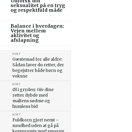
Udforsk din
seksualitet på en tryg
og respektfuld måde
Balance i hverdagen:
Vejen mellem
aktivitet og
afslapning
KOST
Gæstemad for alle aldre:
Sådan laver du retter, der
begejstrer både børn og
voksne
KOST
Øl i gryden: Giv dine
retter dybde med
maltens sødme og
humlens bid
KOST
Fuldkorn gjort nemt –
sundhed uden at gå på
kompromis med smagen