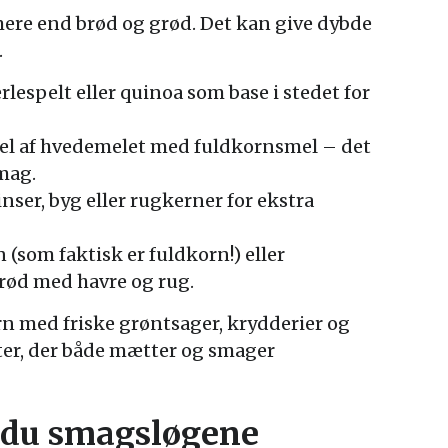
mere end brød og grød. Det kan give dybde
.
lespelt eller quinoa som base i stedet for
del af hvedemelet med fuldkornsmel – det
mag.
inser, byg eller rugkerner for ekstra
(som faktisk er fuldkorn!) eller
ød med havre og rug.
n med friske grøntsager, krydderier og
tter, der både mætter og smager
du smagsløgene