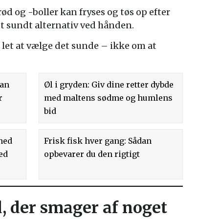
d og -boller kan fryses og tøs op efter
 et sundt alternativ ved hånden.
 let at vælge det sunde – ikke om at
dan
Øl i gryden: Giv dine retter dybde
r
med maltens sødme og humlens
bid
hed
Frisk fisk hver gang: Sådan
ed
opbevarer du den rigtigt
, der smager af noget