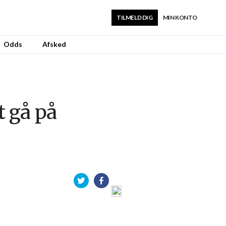
TILMELD DIG
MIN KONTO
Odds
Afsked
t gå på