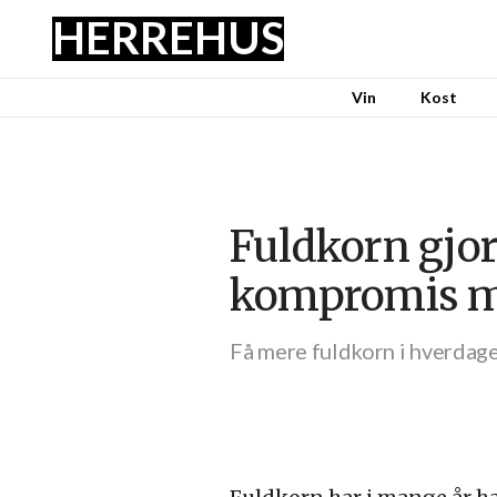
HERRE
HUS
Vin
Kost
Fuldkorn gjo
kompromis 
Få mere fuldkorn i hverdag