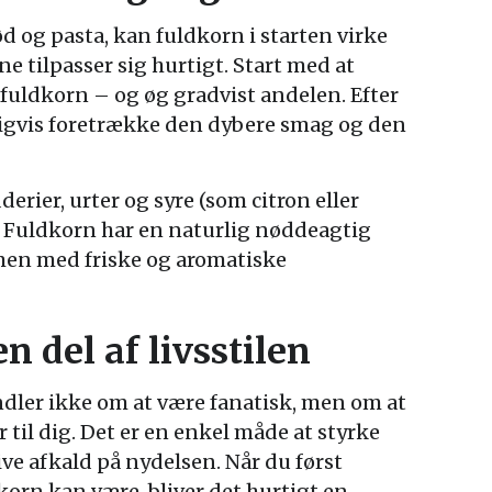
rød og pasta, kan fuldkorn i starten virke
e tilpasser sig hurtigt. Start med at
 fuldkorn – og øg gradvist andelen. Efter
ligvis foretrække den dybere smag og den
derier, urter og syre (som citron eller
n. Fuldkorn har en naturlig nøddeagtig
mmen med friske og aromatiske
 del af livsstilen
dler ikke om at være fanatisk, men om at
r til dig. Det er en enkel måde at styrke
e afkald på nydelsen. Når du først
korn kan være, bliver det hurtigt en