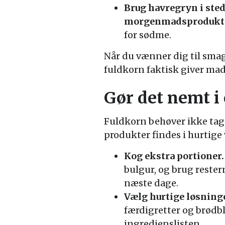
Brug havregryn i ste
morgenmadsprodukte
for sødme.
Når du vænner dig til smag
fuldkorn faktisk giver ma
Gør det nemt i
Fuldkorn behøver ikke tag
produkter findes i hurtige v
Kog ekstra portioner.
bulgur, og brug restern
næste dage.
Vælg hurtige løsnin
færdigretter og brødb
ingredienslisten.