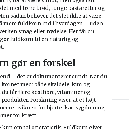
t ry for at være sundt, men også lidt
det med tørre brød, tunge pastaretter og
n sådan behøver det slet ikke at være.
få mere fuldkorn ind i hverdagen – uden
erken smag eller nydelse. Her får du
 gør fuldkorn til en naturlig og
t.
rn gør en forskel
trend – det er dokumenteret sundt. Når du
e kornet med: både skaldele, kim og
du får flere kostfibre, vitaminer og
 produkter. Forskning viser, at et højt
ducere risikoen for hjerte-kar-sygdomme,
rmer for kræft.
kun om tal og statistik. Fuldkorn giver