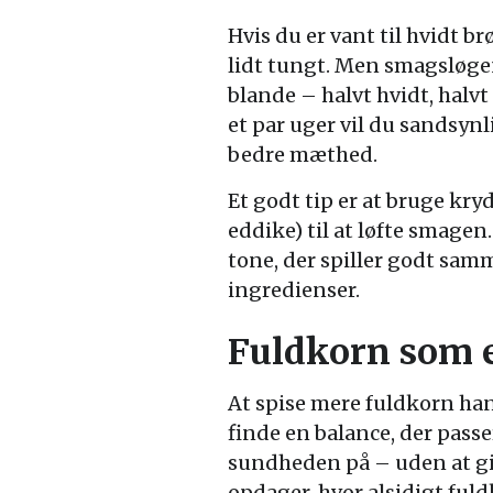
Hvis du er vant til hvidt b
lidt tungt. Men smagsløgen
blande – halvt hvidt, halvt
et par uger vil du sandsyn
bedre mæthed.
Et godt tip er at bruge kryd
eddike) til at løfte smage
tone, der spiller godt sa
ingredienser.
Fuldkorn som en
At spise mere fuldkorn han
finde en balance, der passe
sundheden på – uden at giv
opdager, hvor alsidigt fuld