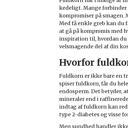
Fuldkorn har i mange år haf
kedeligt. Mange forbinder 
kompromiser på smagen. Me
Med få enkle greb kan du 
at gå på kompromis med hv
inspiration til, hvordan du
velsmagende del af din kos
Hvorfor fuldko
Fuldkorn er ikke bare en 
spiser fuldkorn, får du hel
endosperm. Det betyder, at 
mineraler end i raffinerede
indtag af fuldkorn kan re
type 2-diabetes og visse fo
Men sundhed handler ikke 