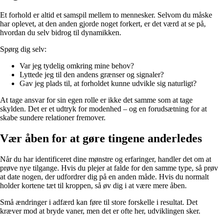
Et forhold er altid et samspil mellem to mennesker. Selvom du måske
har oplevet, at den anden gjorde noget forkert, er det værd at se på,
hvordan du selv bidrog til dynamikken.
Spørg dig selv:
Var jeg tydelig omkring mine behov?
Lyttede jeg til den andens grænser og signaler?
Gav jeg plads til, at forholdet kunne udvikle sig naturligt?
At tage ansvar for sin egen rolle er ikke det samme som at tage
skylden. Det er et udtryk for modenhed – og en forudsætning for at
skabe sundere relationer fremover.
Vær åben for at gøre tingene anderledes
Når du har identificeret dine mønstre og erfaringer, handler det om at
prøve nye tilgange. Hvis du plejer at falde for den samme type, så prøv
at date nogen, der udfordrer dig på en anden måde. Hvis du normalt
holder kortene tæt til kroppen, så øv dig i at være mere åben.
Små ændringer i adfærd kan føre til store forskelle i resultat. Det
kræver mod at bryde vaner, men det er ofte her, udviklingen sker.