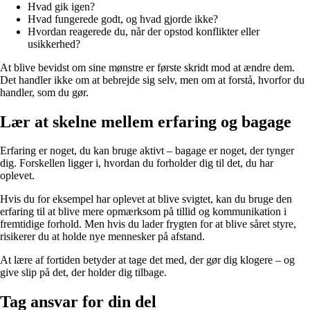
Hvad gik igen?
Hvad fungerede godt, og hvad gjorde ikke?
Hvordan reagerede du, når der opstod konflikter eller
usikkerhed?
At blive bevidst om sine mønstre er første skridt mod at ændre dem.
Det handler ikke om at bebrejde sig selv, men om at forstå, hvorfor du
handler, som du gør.
Lær at skelne mellem erfaring og bagage
Erfaring er noget, du kan bruge aktivt – bagage er noget, der tynger
dig. Forskellen ligger i, hvordan du forholder dig til det, du har
oplevet.
Hvis du for eksempel har oplevet at blive svigtet, kan du bruge den
erfaring til at blive mere opmærksom på tillid og kommunikation i
fremtidige forhold. Men hvis du lader frygten for at blive såret styre,
risikerer du at holde nye mennesker på afstand.
At lære af fortiden betyder at tage det med, der gør dig klogere – og
give slip på det, der holder dig tilbage.
Tag ansvar for din del