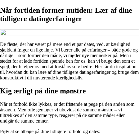
Når fortiden former nutiden: Lær af dine
tidligere datingerfaringer
De fleste, der har været på mere end et par dates, ved, at kærlighed
sjældent følger en lige linje. Vi bærer alle på erfaringer – både gode og
dårlige – som former den måde, vi møder nye mennesker på. Men i
stedet for at lade fortiden spænde ben for os, kan vi bruge den som et
spejl, der hjælper os med at forstå os selv bedre. Her får du inspiration
til, hvordan du kan lære af dine tidligere datingerfaringer og bruge dem
konstruktivt i dit nuværende kærlighedsliv.
Kig ærligt på dine mønstre
Når et forhold ikke lykkes, er det fristende at pege på den anden som
årsagen. Men ofte gentager vi ubevidst de samme mønstre – vi
tiltrækkes af den samme type, reagerer på de samme måder eller
undgår de samme emner.
Prøv at se tilbage på dine tidligere forhold og dates: