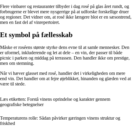
Flere vinbarer og restauranter tilbyder i dag rosé på glas året rundt, og
forbrugerne er blevet mere nysgerrige på at udforske forskellige druer
og regioner. Det vidner om, at rosé ikke længere blot er en sæsontrend,
men en fast del af vinrepertoiret.
Et symbol på fællesskab
Måske er roséens største styrke dens evne til at samle mennesker. Den
er uformel, inkluderende og let at dele – en vin, der passer til både
picnic i parken og middag på terrassen. Den handler ikke om prestige,
men om stemning.
Når vi hæver glasset med rosé, handler det i virkeligheden om mere
end vin. Det handler om at fejre øjeblikket, hinanden og glæden ved at
være til stede.
Læs etiketten: Forstå vinens oprindelse og karakter gennem
geografiske betegnelser
Temperaturens rolle: Sådan påvirker gæringen vinens struktur og
friskhed