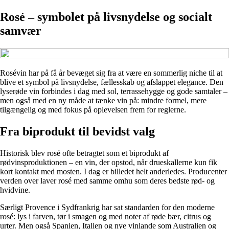
Rosé – symbolet på livsnydelse og socialt
samvær
Rosévin har på få år bevæget sig fra at være en sommerlig niche til at
blive et symbol på livsnydelse, fællesskab og afslappet elegance. Den
lyserøde vin forbindes i dag med sol, terrassehygge og gode samtaler –
men også med en ny måde at tænke vin på: mindre formel, mere
tilgængelig og med fokus på oplevelsen frem for reglerne.
Fra biprodukt til bevidst valg
Historisk blev rosé ofte betragtet som et biprodukt af
rødvinsproduktionen – en vin, der opstod, når drueskallerne kun fik
kort kontakt med mosten. I dag er billedet helt anderledes. Producenter
verden over laver rosé med samme omhu som deres bedste rød- og
hvidvine.
Særligt Provence i Sydfrankrig har sat standarden for den moderne
rosé: lys i farven, tør i smagen og med noter af røde bær, citrus og
urter. Men også Spanien, Italien og nye vinlande som Australien og