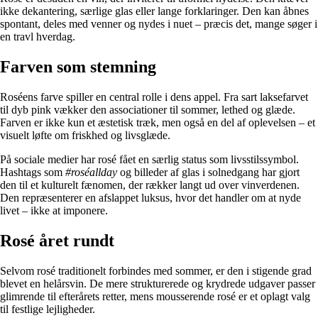
ikke dekantering, særlige glas eller lange forklaringer. Den kan åbnes
spontant, deles med venner og nydes i nuet – præcis det, mange søger i
en travl hverdag.
Farven som stemning
Roséens farve spiller en central rolle i dens appel. Fra sart laksefarvet
til dyb pink vækker den associationer til sommer, lethed og glæde.
Farven er ikke kun et æstetisk træk, men også en del af oplevelsen – et
visuelt løfte om friskhed og livsglæde.
På sociale medier har rosé fået en særlig status som livsstilssymbol.
Hashtags som
#roséallday
og billeder af glas i solnedgang har gjort
den til et kulturelt fænomen, der rækker langt ud over vinverdenen.
Den repræsenterer en afslappet luksus, hvor det handler om at nyde
livet – ikke at imponere.
Rosé året rundt
Selvom rosé traditionelt forbindes med sommer, er den i stigende grad
blevet en helårsvin. De mere strukturerede og krydrede udgaver passer
glimrende til efterårets retter, mens mousserende rosé er et oplagt valg
til festlige lejligheder.