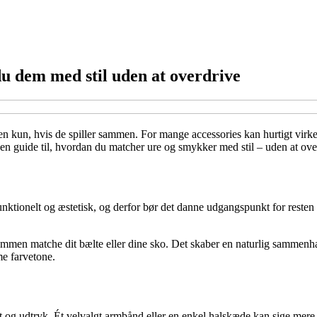
u dem med stil uden at overdrive
men kun, hvis de spiller sammen. For mange accessories kan hurtigt virke
 en guide til, hvordan du matcher ure og smykker med stil – uden at ove
nktionelt og æstetisk, og derfor bør det danne udgangspunkt for resten a
men matche dit bælte eller dine sko. Det skaber en naturlig sammenhæng
me farvetone.
g udtryk. Ét velvalgt armbånd eller en enkel halskæde kan sige mere e