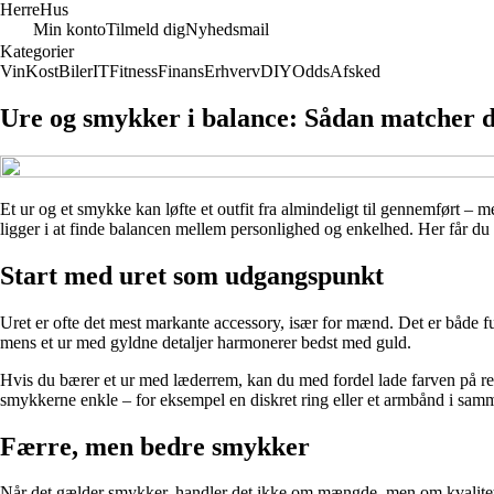
Herre
Hus
Min konto
Tilmeld dig
Nyhedsmail
Kategorier
Vin
Kost
Biler
IT
Fitness
Finans
Erhverv
DIY
Odds
Afsked
Ure og smykker i balance: Sådan matcher d
Et ur og et smykke kan løfte et outfit fra almindeligt til gennemført – 
ligger i at finde balancen mellem personlighed og enkelhed. Her får du
Start med uret som udgangspunkt
Uret er ofte det mest markante accessory, især for mænd. Det er både fu
mens et ur med gyldne detaljer harmonerer bedst med guld.
Hvis du bærer et ur med læderrem, kan du med fordel lade farven på rem
smykkerne enkle – for eksempel en diskret ring eller et armbånd i sam
Færre, men bedre smykker
Når det gælder smykker, handler det ikke om mængde, men om kvalitet o