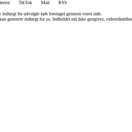
terest
TikTok
Mail
RSS
e indtægt fra udvalgte køb foretaget gennem vores side.
 kan generere indtægt for os. Indholdet må ikke gengives, videredistribue