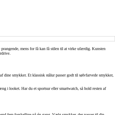
 prangende, mens for få kan få stilen til at virke ufærdig. Kunsten
rdrive.
f dine smykker. Et klassisk stålur passer godt til sølvfarvede smykker,
 i looket. Har du et sportsur eller smartwatch, så hold resten af
nd fem forskellige på én gang. Vælg smykker, der passer til din