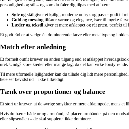
personlighed og stil – og som du føler dig tilpas med at bære.
Sølv og stål
giver et køligt, moderne udtryk og passer godt til min
Guld og messing
tilfører varme og elegance, især til mørke farve
Læder og tekstil
giver et mere afslappet og råt præg, perfekt til
Et godt råd er at vælge én dominerende farve eller metaltype og holde s
Match efter anledning
Et formelt outfit kræver en anden tilgang end et afslappet hverdagsloo
uret. Undgå store kæder eller mange lag, da det kan virke forstyrrende.
Til mere uformelle lejligheder kan du tillade dig lidt mere personlighed
hele ser bevidst ud – ikke tilfældigt.
Tænk over proportioner og balance
Et stort ur kræver, at de øvrige smykker er mere afdæmpede, mens et li
Hvis du bærer både ur og armbånd, så placer armbåndet på den modsatte
eller slipsenålen – de skal supplere, ikke dominere.